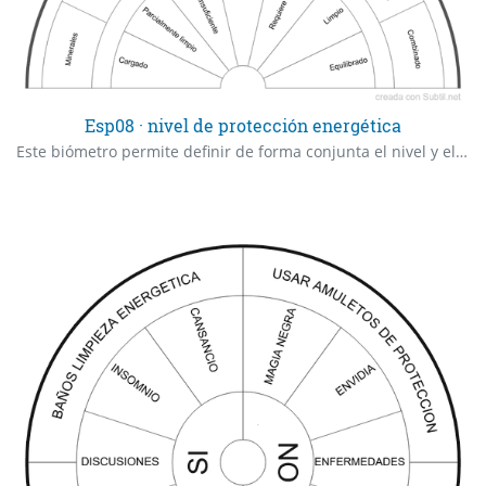
Esp08 · nivel de protección energética
Este biómetro permite definir de forma conjunta el nivel y el tipo de protección energética que requiere una zona específica del espacio tras la limpieza. Está diseñado para facilitar una intervención más ágil en espacios donde ya se tiene experiencia previa en diagnóstico energético, permitiendo tomar decisiones rápidas sin perder precisión. Se utiliza después de: Identificar la zona (ESP02) Detectar la energía presente (ESP03) Evaluar la intensidad (ESP04) Definir la intervención (ESP06) Este biómetro integra en una sola lectura: El grado de protección necesario El método o herramienta más adecuada Optimiza el proceso sin comprometer la claridad del trabajo energético.