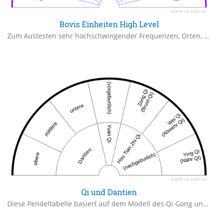
Bovis Einheiten High Level
Zum Austesten sehr hochschwingender Frequenzen, Orten, Plätzen, Objekten. Wobei 15.000 den normalen Gebetsplätzen und Kirchen entspricht und 170.000 der Königskammer in der Cheopspyramide
Qi und Dantien
Diese Pendeltabelle basiert auf dem Modell des Qi Gong und ist bewusst frei definiert, so dass es im Wesentlichen auf die Fragestellung ankommt.